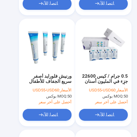
ﺎﺘﺼﻟ ﺍﻶﻧ
ﺎﺘﺼﻟ ﺍﻶﻧ
0.5 جرام / كيس 22600
ورنيش فلورايد أصفر
جزء في المليون أسنان
سريع الجفاف للأطفال
الأطفال فلورايد الورنيش
بنكهة لذيذة
الأسعار:
USD55-USD60
الأسعار:
USD55-USD60
طعم البطيخ مع CE
50 بوكس
MOQ:
50 بوكس
MOQ:
أحصل على آخر سعر
أحصل على آخر سعر
ﺎﺘﺼﻟ ﺍﻶﻧ
ﺎﺘﺼﻟ ﺍﻶﻧ