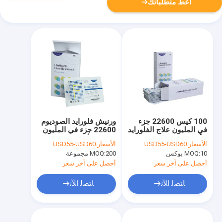
أعط متطلباتك
100 كيس 22600 جزء
ورنيش فلورايد الصوديوم
في المليون علاج الفلورايد
22600 جزء في المليون
للأطفال الوقاية من
لتقويم الأسنان الحساسة
الأسعار:
USD55-USD60
الأسعار:
USD55-USD60
تسوس الأسنان
10 بوكس
MOQ:
200 مجموعة
MOQ:
أحصل على آخر سعر
أحصل على آخر سعر
ﺎﺘﺼﻟ ﺍﻶﻧ
ﺎﺘﺼﻟ ﺍﻶﻧ