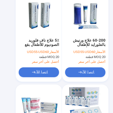
60-200 علاج ورنيش
5٪ علاج ناف فلوريد
بالفلورايد للأطفال
الصوديوم للأطفال بقع
لحساسية الأسنان
الطباشير التجفيف السريع
الأسعار:
USD55-USD60
الأسعار:
USD55-USD60
20 قطعة
MOQ:
20 قطعة
MOQ:
أحصل على آخر سعر
أحصل على آخر سعر
ﺎﺘﺼﻟ ﺍﻶﻧ
ﺎﺘﺼﻟ ﺍﻶﻧ
المنزل
المنتجات
حولنا