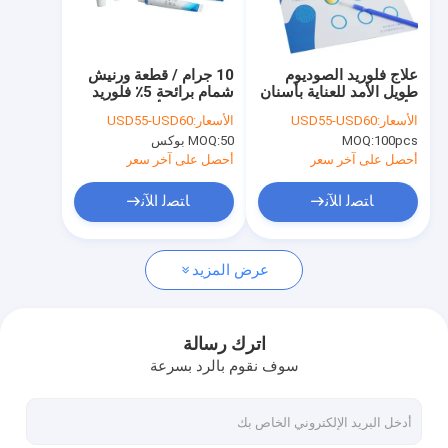
جولة في المصنع
مراقبة الجودة
علاج فلوريد الصوديوم
10 جرام / قطعة ورنيش
طويل الأمد للعناية بأسنان
شمام برائحة 5٪ فلوريد
اتصل بنا
الأطفال
الصوديوم للأطفال
الأسعار:
USD55-USD60
الأسعار:
USD55-USD60
100pcs
MOQ:
50 بوكس
MOQ:
أخبار
أحصل على آخر سعر
أحصل على آخر سعر
ﺎﺘﺼﻟ ﺍﻶﻧ
ﺎﺘﺼﻟ ﺍﻶﻧ
ورنيش الفلورايد للأسنان
عرض المزيد
ورنيش فلوريد الصوديوم
علاج الفلورايد للأطفال
اترك رسالة
سوف نقوم بالرد بسرعة
الأطفال الفلوريد ورنيش
طلاء الأسنان للأسنان الحساسة