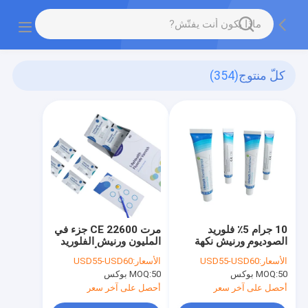
كلّ منتوج
(354)
10 جرام 5٪ فلوريد
مرت CE 22600 جزء في
الصوديوم ورنيش نكهة
المليون ورنيش الفلوريد
البطيخ للأطفال مع CE
رائحة البطيخ للأطفال
الأسعار:
USD55-USD60
الأسعار:
USD55-USD60
50 بوكس
MOQ:
50 بوكس
MOQ:
أحصل على آخر سعر
أحصل على آخر سعر