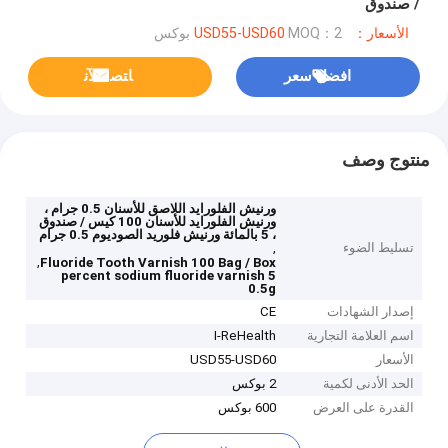
/ صندوق
الأسعار：USD55-USD60
MOQ：2 بوكس
افضل سعر
ﺎﺘﺼﻟ ﺍﻶﻧ
منتوج وصف
ورنيش الفلورايد اللاصق للأسنان 0.5 جرام ،
ورنيش الفلورايد للأسنان 100 كيس / صندوق
، 5 بالمائة ورنيش فلوريد الصوديوم 0.5 جرام
تسليط الضوء
,
,
Fluoride Tooth Varnish 100 Bag / Box
5 percent sodium fluoride varnish
0.5g
إصدار الشهادات
CE
اسم العلامة التجارية
I-ReHealth
الأسعار
USD55-USD60
الحد الأدنى لكمية
2 بوكس
القدرة على العرض
600 بوكس