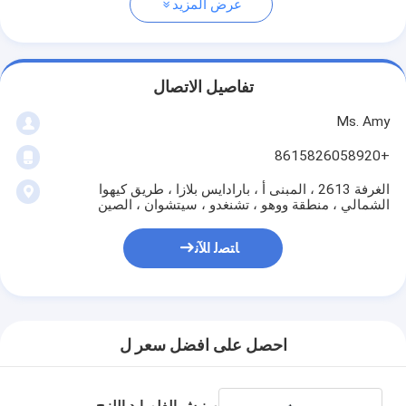
عرض المزيد
تفاصيل الاتصال
Ms. Amy
+8615826058920
الغرفة 2613 ، المبنى أ ، بارادايس بلازا ، طريق كيهوا
الشمالي ، منطقة ووهو ، تشنغدو ، سيتشوان ، الصين
ﺎﺘﺼﻟ ﺍﻶﻧ
احصل على افضل سعر ل
ورنيش الفلورايد اللزج