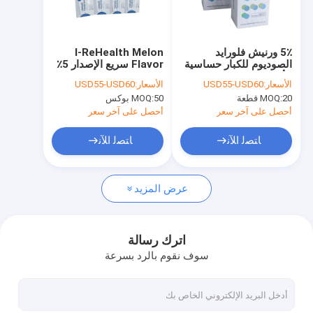
جولة في المصنع
مراقبة الجودة
5٪ ورنيش فلورايد
I-ReHealth Melon
الصوديوم للكبار حساسية
Flavor سريع الإصدار 5٪
اتصل بنا
الأسنان 10-15 ثانية
ورنيش فلوريد الصوديوم
الأسعار:
USD55-USD60
الأسعار:
USD55-USD60
100x0.5g وحدة جرعة
20 قطعة
MOQ:
50 بوكس
MOQ:
CE
أخبار
أحصل على آخر سعر
أحصل على آخر سعر
ﺎﺘﺼﻟ ﺍﻶﻧ
ﺎﺘﺼﻟ ﺍﻶﻧ
ورنيش الفلورايد للأسنان
عرض المزيد
ورنيش فلوريد الصوديوم
علاج الفلورايد للأطفال
اترك رسالة
سوف نقوم بالرد بسرعة
الأطفال الفلوريد ورنيش
طلاء الأسنان للأسنان الحساسة