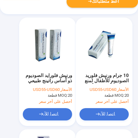
أعط متطلباتك
10 جرام ورنيش فلوريد
ورنيش فلورايد الصوديوم
الصوديوم للأطفال لمنع
ذو أساس راتينج طبيعي
تسوس الأسنان والأسنان
5٪ سريع الجفاف
الأسعار:
USD55-USD60
الأسعار:
USD55-USD60
CE
20 قطعة
MOQ:
20 قطعة
MOQ:
أحصل على آخر سعر
أحصل على آخر سعر
ﺎﺘﺼﻟ ﺍﻶﻧ
ﺎﺘﺼﻟ ﺍﻶﻧ