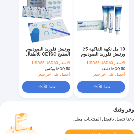
10 مل نكهة الفاكهة 5٪
ورنيش فلوريد الصوديوم
ورنيش فلوريد الصوديوم
البطيخ CE ISO للأطفال
22600 جزء في المليون
والكبار
الأسعار:
USD55-USD60
الأسعار:
USD55-USD60
في طب الأسنان CE ISO
50 قطعة
MOQ:
50 بوكس
MOQ:
أحصل على آخر سعر
أحصل على آخر سعر
ﺎﺘﺼﻟ ﺍﻶﻧ
ﺎﺘﺼﻟ ﺍﻶﻧ
وفر وقتك
دعنا نتصل بأفضل المنتجات معك.