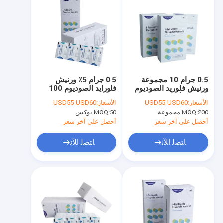
0.5 جرام 10 مجموعة
0.5 جرام 5٪ ورنيش
ورنيش فلوريد الصوديوم
فلورايد الصوديوم 100
لتقويم الأسنان ونزع
كيس / صندوق لإزالة
الأسعار:
USD55-USD60
الأسعار:
USD55-USD60
المعادن
المعادن من تقويم الأسنان
200 مجموعة
MOQ:
50 بوكس
MOQ:
أحصل على آخر سعر
أحصل على آخر سعر
ﺎﺘﺼﻟ ﺍﻶﻧ
ﺎﺘﺼﻟ ﺍﻶﻧ
المنزل
المنتجات
حولنا