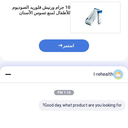
10 جرام ورنيش فلوريد الصوديوم
للأطفال لمنع تسوس الأسنان
والأسنان CE
استمر
المنتجات الموصى بها
I-rehealth
1:16 PM
Good day, what product are you looking for?
0.5غ حزمة واحدة فلوريد
برائحة الفواكه 5٪ ورنيش
Health Sodium