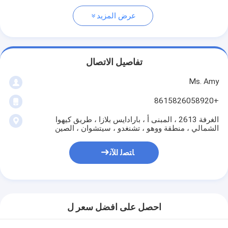
عرض المزيد
تفاصيل الاتصال
Ms. Amy
+8615826058920
الغرفة 2613 ، المبنى أ ، بارادايس بلازا ، طريق كيهوا
الشمالي ، منطقة ووهو ، تشنغدو ، سيتشوان ، الصين
ﺎﺘﺼﻟ ﺍﻶﻧ
احصل على افضل سعر ل