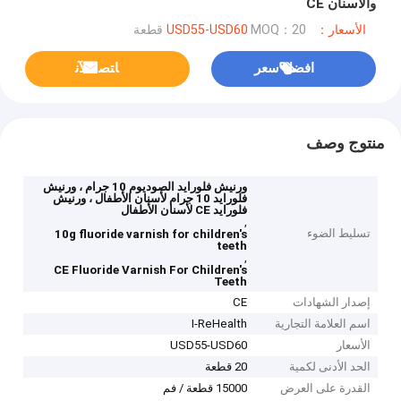
والأسنان CE
الأسعار：USD55-USD60
MOQ：20 قطعة
افضل سعر
ﺎﺘﺼﻟ ﺍﻶﻧ
منتوج وصف
ورنيش فلورايد الصوديوم 10 جرام ، ورنيش
فلورايد 10 جرام لأسنان الأطفال ، ورنيش
فلورايد CE لأسنان الأطفال
,
تسليط الضوء
10g fluoride varnish for children's
teeth
,
CE Fluoride Varnish For Children's
Teeth
إصدار الشهادات
CE
اسم العلامة التجارية
I-ReHealth
الأسعار
USD55-USD60
الحد الأدنى لكمية
20 قطعة
القدرة على العرض
15000 قطعة / فم