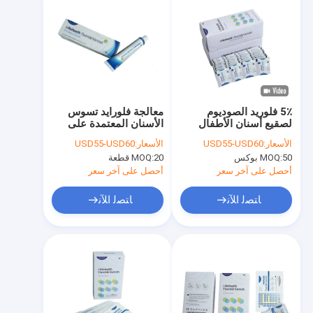
5٪ فلوريد الصوديوم
معالجة فلورايد تسوس
لصقيع أسنان الأطفال
الأسنان المعتمدة على
الراتنج 10 جم
الأسعار:
USD55-USD60
الأسعار:
USD55-USD60
50 بوكس
MOQ:
20 قطعة
MOQ:
أحصل على آخر سعر
أحصل على آخر سعر
ﺎﺘﺼﻟ ﺍﻶﻧ
ﺎﺘﺼﻟ ﺍﻶﻧ
المنزل
المنتجات
حولنا