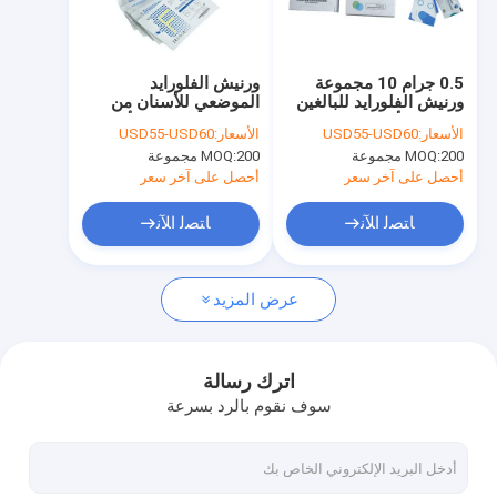
جولة في المصنع
مراقبة الجودة
0.5 جرام 10 مجموعة
ورنيش الفلورايد
ورنيش الفلورايد للبالغين
الموضعي للأسنان من
اتصل بنا
تسوس الأسنان التجفيف
الراتينج الطبيعي للأطفال
الأسعار:
USD55-USD60
الأسعار:
USD55-USD60
السريع
10 مجموعة نكهة حلوة
200 مجموعة
MOQ:
200 مجموعة
MOQ:
أخبار
أحصل على آخر سعر
أحصل على آخر سعر
ﺎﺘﺼﻟ ﺍﻶﻧ
ﺎﺘﺼﻟ ﺍﻶﻧ
ورنيش الفلورايد للأسنان
عرض المزيد
ورنيش فلوريد الصوديوم
علاج الفلورايد للأطفال
اترك رسالة
سوف نقوم بالرد بسرعة
الأطفال الفلوريد ورنيش
طلاء الأسنان للأسنان الحساسة