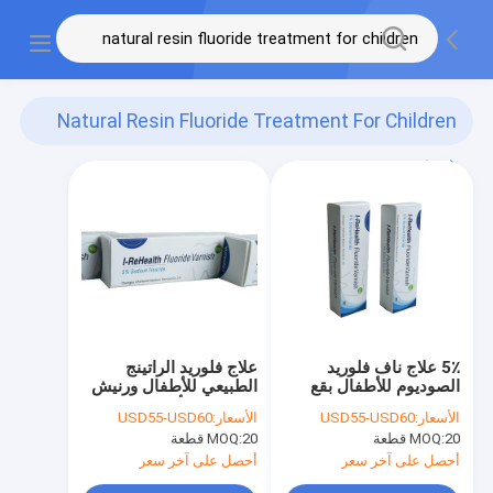
Natural Resin Fluoride Treatment For Children
(29)
5٪ علاج ناف فلوريد
علاج فلوريد الراتينج
الصوديوم للأطفال بقع
الطبيعي للأطفال ورنيش
الطباشير التجفيف السريع
الفلورايد للأطفال
الأسعار:
USD55-USD60
الأسعار:
USD55-USD60
20 قطعة
MOQ:
20 قطعة
MOQ:
أحصل على آخر سعر
أحصل على آخر سعر