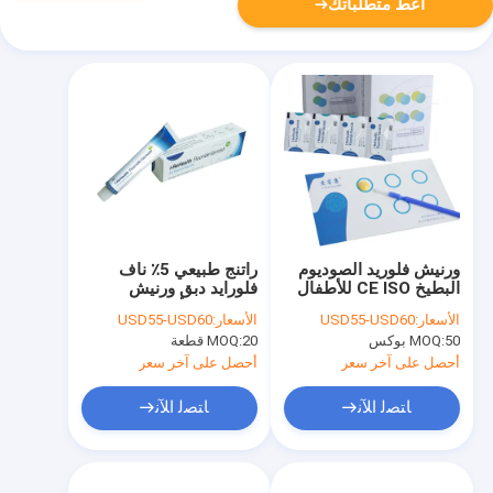
أعط متطلباتك
ورنيش فلوريد الصوديوم
راتنج طبيعي 5٪ ناف
البطيخ CE ISO للأطفال
فلورايد دبق ورنيش
والكبار
حساسية الأسنان CE
الأسعار:
USD55-USD60
الأسعار:
USD55-USD60
50 بوكس
MOQ:
20 قطعة
MOQ:
أحصل على آخر سعر
أحصل على آخر سعر
ﺎﺘﺼﻟ ﺍﻶﻧ
ﺎﺘﺼﻟ ﺍﻶﻧ