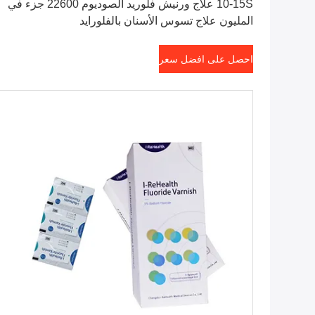
10-15S علاج ورنيش فلوريد الصوديوم 22600 جزء في
المليون علاج تسوس الأسنان بالفلورايد
احصل على افضل سعر