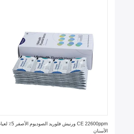
احصل على افضل سعر
CE 22600ppm ورنيش فلوريد الصوديوم الأص
الأسنان