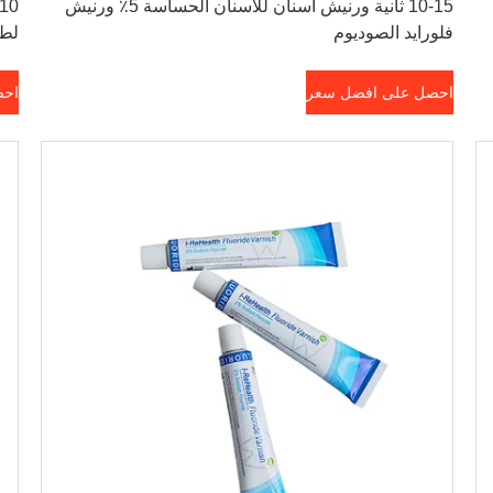
10-15 ثانية ورنيش أسنان للأسنان الحساسة 5٪ ورنيش
فلورايد الصوديوم
لطب
احصل على افضل سعر
احص