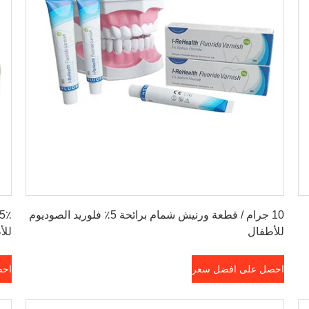
احصل على افضل سعر
10 جرام / قطعة ورنيش شمام برائحة 5٪ فلوريد الصوديوم
للأطفال
للأ
احصل على افضل سعر
احص