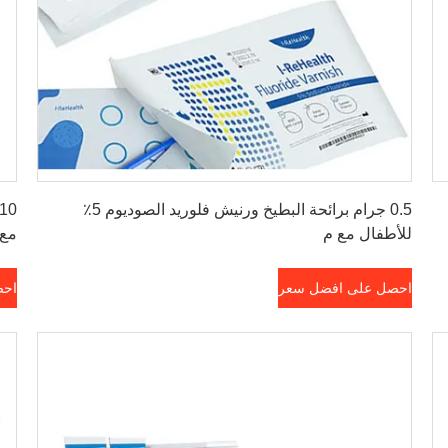
احصل على افضل سعر
0.5 جرام برائحة البطيخ ورنيش فلوريد الصوديوم 5٪
للأطفال مع م
مع E
احصل على افضل سعر
احص