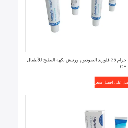
احصل على افضل سعر
10 جرام 5٪ فلوريد الصوديوم ورنيش نكهة البطيخ للأطفال
C
ل على افضل سعر