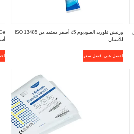
احصل على افضل سعر
ن
ورنيش فلوريد الصوديوم 5٪ أصفر معتمد من ISO 13485
للأسنان
أسن
احصل على افضل سعر
احص