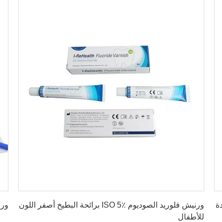
احصل على افضل سعر
فر 5٪ لعيادة
ورنيش فلوريد الصوديوم ISO 5٪ برائحة البطيخ أصفر اللون
ورنيش
للأطفال