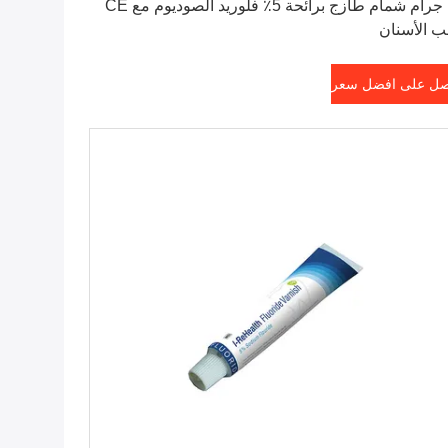
10 جرام شمام طازج برائحة 5٪ فلوريد الصوديوم مع CE
 الأسنان
ل على افضل سعر