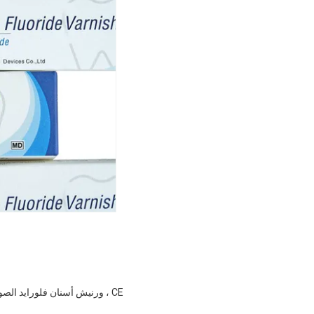
CE ، ورنيش أسنان فلورايد الصوديوم 5٪ للأسنان الحساسة والوقاية من تسوس الأسنان ، 10 جرام