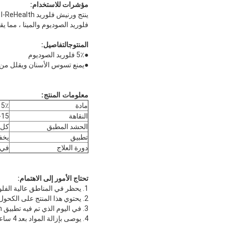
مؤشرات للاستخدام:
ي
فلوريد الصوديوم والمينا ، مما 
المنتوج
التفاصيل:
●
5٪ فلوريد الصوديوم
●
يمنع تسوس الأسنان ويقلل من 
معلومات المنتج:
مادة
5٪ فلوريد الصوديوم ، مكونات أخرى
النقاهة
10-15 
الحشد المطبق
كل 
تطبيق
يخف
دورة العلاج
في غ
تحتاج الأمور إلى الاهتمام:
1. يحظر في المناطق عالية الفلور.
2. يحتوي هذا المنتج على الكحول / الإيثانول ، لذلك ينصح بتجنب استخدام هذا المنتج أثناء الحمل والرضاعة.
3. في اليوم الذي تم فيه تطبيق I-Rehealth Fluoride Varnish ، لا يجب استخدام مستحضرات الفلوريد العالية ، مثل المواد الهلامية الفلورايدية.
4. يوص