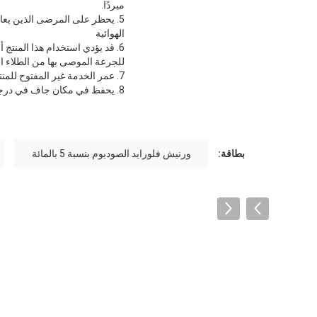
مبردًا.
5. يحظر على المرضى الذين يعا
الهوائية
6. قد يؤدي استخدام هذا المنتج 
للجرعة الموصى بها من الطلاء ال
7. عمر الخدمة غير المفتوح للمنتج هو 3 سنوات.بعد تفريغ أنبوب الألمنيوم ، يرجى استخدامه في غضون 3 أشهر.
8. يحفظ في مكان جاف في درجة حرارة الغرفة.
بطاقة:
ورنيش فلورايد الصوديوم بنسبة 5 بالمائة