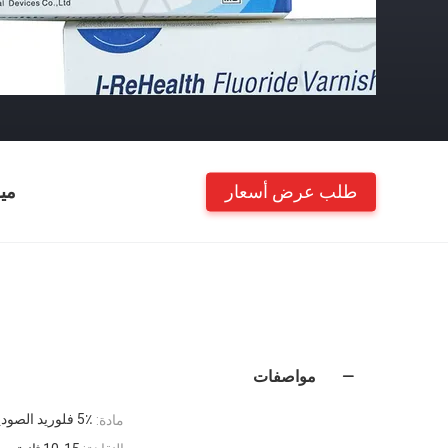
طلب عرض أسعار
مي
مواصفات
5٪ فلوريد الصوديوم ， مكونات أخرى
مادة: