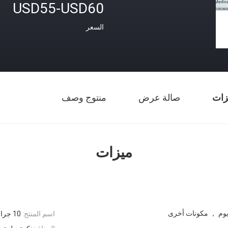
USD55-USD60
السعر
زات
صالة عرض
منتوج وصف
ميزات
اسم المنتج:
10 جرام من ورنيش الفلورايد