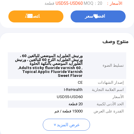
الأسعار：USD55-USD60
MOQ：20 قطعة
افضل سعر
ﺎﺘﺼﻟ ﺍﻶﻧ
منتوج وصف
ورنيش الفلورايد الموضعي للبالغين 60 ،
ورنيش الفلورايد اللزج 60 للبالغين ، ورنيش
الفلورايد الموضعي بالنكهة الحلوة
تسليط الضوء
,
,
60 Adults sticky fluoride varnish
Topical Applic Fluoride Varnish
Sweet Flavor
إصدار الشهادات
CE
اسم العلامة التجارية
I-ReHealth
الأسعار
USD55-USD60
الحد الأدنى لكمية
20 قطعة
القدرة على العرض
15000 قطعة / فم
عرض المزيد