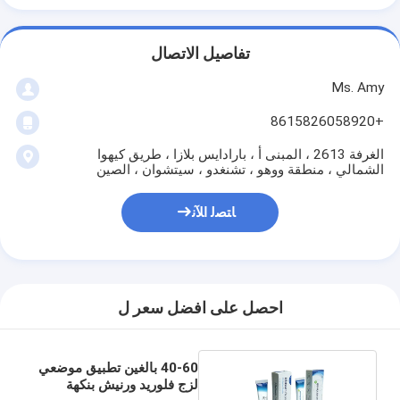
تفاصيل الاتصال
Ms. Amy
+8615826058920
الغرفة 2613 ، المبنى أ ، بارادايس بلازا ، طريق كيهوا
الشمالي ، منطقة ووهو ، تشنغدو ، سيتشوان ، الصين
ﺎﺘﺼﻟ ﺍﻶﻧ
احصل على افضل سعر ل
40-60 بالغين تطبيق موضعي
لزج فلوريد ورنيش بنكهة