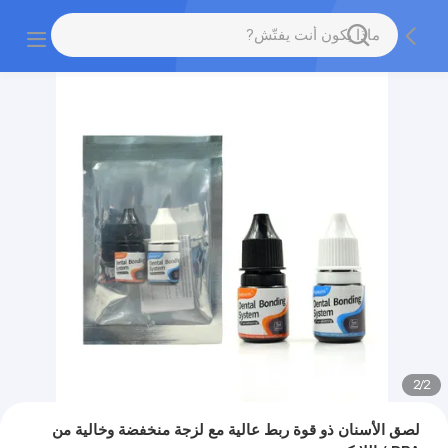
2
/
2
لصق الأسنان ذو قوة ربط عالية مع لزجة منخفضة وخالية من