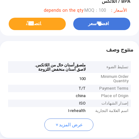
BPA / اللاتكس
الأسعار：depends on the qty
MOQ：100
افضل سعر
ﺎﺘﺼﻟ ﺍﻶﻧ
منتوج وصف
,
ملصق أسنان خال من اللاتكس
تسليط الضوء
لاصق أسنان منخفض اللزوجة
Minimum Order
100
Quantity
T/T
Payment Terms
china
Place of Origin
إصدار الشهادات
ISO
اسم العلامة التجارية
I-rehealth
عرض المزيد