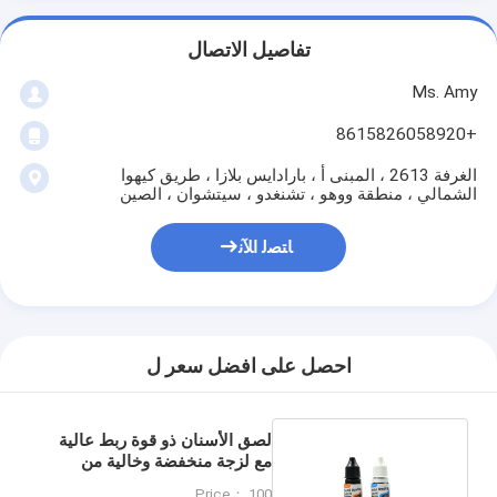
تفاصيل الاتصال
Ms. Amy
+8615826058920
الغرفة 2613 ، المبنى أ ، بارادايس بلازا ، طريق كيهوا
الشمالي ، منطقة ووهو ، تشنغدو ، سيتشوان ، الصين
ﺎﺘﺼﻟ ﺍﻶﻧ
احصل على افضل سعر ل
لصق الأسنان ذو قوة ربط عالية
مع لزجة منخفضة وخالية من
BPA / اللاتكس
Price： 100