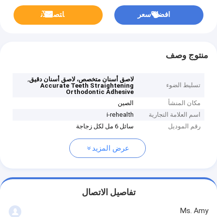
افضل سعر
ﺎﺘﺼﻟ ﺍﻶﻧ
منتوج وصف
,
لاصق أسنان متخصص، لاصق أسنان دقيق
تسليط الضوء
Accurate Teeth Straightening
Orthodontic Adhesive
مكان المنشأ
الصين
اسم العلامة التجارية
i-rehealth
رقم الموديل
سائل 6 مل لكل زجاجة
عرض المزيد
تفاصيل الاتصال
Ms. Amy