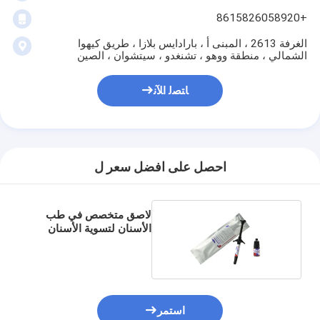
+8615826058920
الغرفة 2613 ، المبنى أ ، بارادايس بلازا ، طريق كيهوا
الشمالي ، منطقة ووهو ، تشنغدو ، سيتشوان ، الصين
ﺎﺘﺼﻟ ﺍﻶﻧ
احصل على افضل سعر ل
لاصق متخصص في طب
الأسنان لتسوية الأسنان
بدقة
استمر