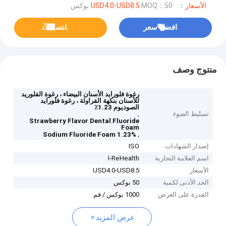
الأسعار：USD4.0-USD8.5
MOQ：50 بوكس
افضل سعر
ﺎﺘﺼﻟ ﺍﻶﻧ
منتوج وصف
رغوة فلورايد الأسنان البيضاء ، رغوة الفلوريد
للأسنان بنكهة الفراولة ، رغوة فلورايد
الصوديوم 1.23٪
تسليط الضوء
,
Strawberry Flavor Dental Fluoride
Foam
,
1.23% Sodium Fluoride Foam
إصدار الشهادات
ISO
اسم العلامة التجارية
I-ReHealth
الأسعار
USD4.0-USD8.5
الحد الأدنى لكمية
50 بوكس
القدرة على العرض
1000 بوكس ​​/ فم
عرض المزيد