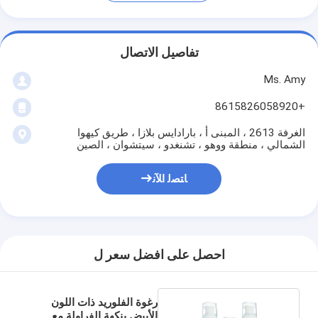
تفاصيل الاتصال
Ms. Amy
+8615826058920
الغرفة 2613 ، المبنى أ ، بارادايس بلازا ، طريق كيهوا
الشمالي ، منطقة ووهو ، تشنغدو ، سيتشوان ، الصين
ﺎﺘﺼﻟ ﺍﻶﻧ
احصل على افضل سعر ل
رغوة الفلوريد ذات اللون
الأبيض بنكهة الفراولة مع