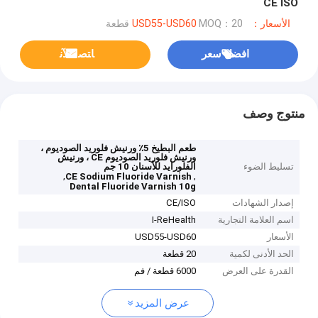
CE ISO
الأسعار：USD55-USD60
MOQ：20 قطعة
افضل سعر
ﺎﺘﺼﻟ ﺍﻶﻧ
منتوج وصف
طعم البطيخ 5٪ ورنيش فلوريد الصوديوم ،
ورنيش فلوريد الصوديوم CE ، ورنيش
تسليط الضوء
الفلورايد للأسنان 10 جم
,
,
CE Sodium Fluoride Varnish
Dental Fluoride Varnish 10g
إصدار الشهادات
CE/ISO
اسم العلامة التجارية
I-ReHealth
الأسعار
USD55-USD60
الحد الأدنى لكمية
20 قطعة
القدرة على العرض
6000 قطعة / فم
عرض المزيد