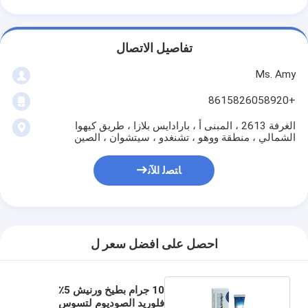
تفاصيل الاتصال
Ms. Amy
+8615826058920
الغرفة 2613 ، المبنى أ ، بارادايس بلازا ، طريق كيهوا
الشمالي ، منطقة ووهو ، تشنغدو ، سيتشوان ، الصين
ﺎﺘﺼﻟ ﺍﻶﻧ
احصل على افضل سعر ل
10 جرام بطيخ ورنيش 5٪
فلوريد الصوديوم لتسوس