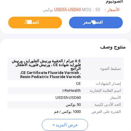
الصوديوم
الأسعار：USD55-USD60
MOQ：50 بوكس
افضل سعر
ﺎﺘﺼﻟ ﺍﻶﻧ
منتوج وصف
0.5 جرام / الحقيبة ورنيش الفلورايد ، ورنيش
فلورايد شهادة CE ، ورنيش فلوريد الأطفال
تسليط الضوء
الراتنج
,
,
CE Certificate Fluoride Varnish
Resin Pediatric Fluoride Varnish
إصدار الشهادات
CE
اسم العلامة التجارية
I-ReHealth
الأسعار
USD55-USD60
الحد الأدنى لكمية
50 بوكس
القدرة على العرض
1000 بوكس ​​/ فم
عرض المزيد