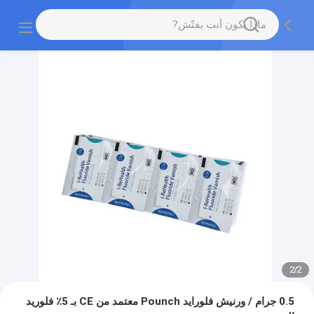
2
/
2
0.5 جرام / ورنيش فلورايد Pounch معتمد من CE بـ 5٪ فلوريد