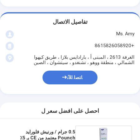
تفاصيل الاتصال
Ms. Amy
+8615826058920
الغرفة 2613 ، المبنى أ ، بارادايس بلازا ، طريق كيهوا
الشمالي ، منطقة ووهو ، تشنغدو ، سيتشوان ، الصين
ﺎﺘﺼﻟ ﺍﻶﻧ
احصل على افضل سعر ل
0.5 جرام / ورنيش فلورايد
Pounch معتمد من CE بـ 5٪